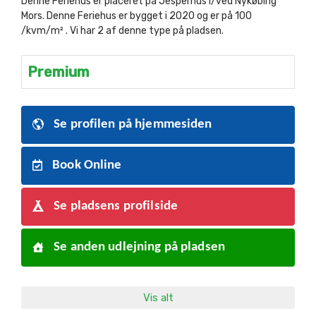
Denne Feriehus er placeret på Jesperhus i/ved Nykøbing
Mors. Denne Feriehus er bygget i 2020 og er på 100
/kvm/m² . Vi har 2 af denne type på pladsen.
Premium
Se profilen på hjemmesiden
Book Online
Se pladsens profilside
Se anden udlejning på pladsen
Vis alt