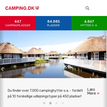
447
84.885
6.867
CAMPINGPLADSER
PLADSER
HYTTER 0. A.
Previous
N
Læs
Børn har det supersjovt på Camping og det er
Mere
supergodt for dig/jer! 20 forskellige søgekriterier!