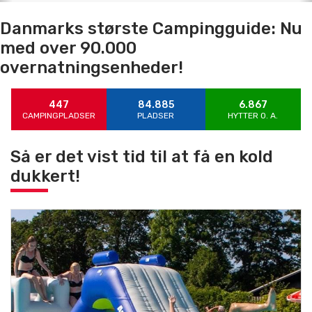
Danmarks største Campingguide: Nu
med over 90.000
overnatningsenheder!
447
84.885
6.867
CAMPINGPLADSER
PLADSER
HYTTER 0. A.
Så er det vist tid til at få en kold
dukkert!