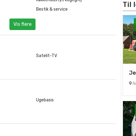
Til
Bestik & service
Vis flere
Satelit-TV
Je
No
Ugebasis