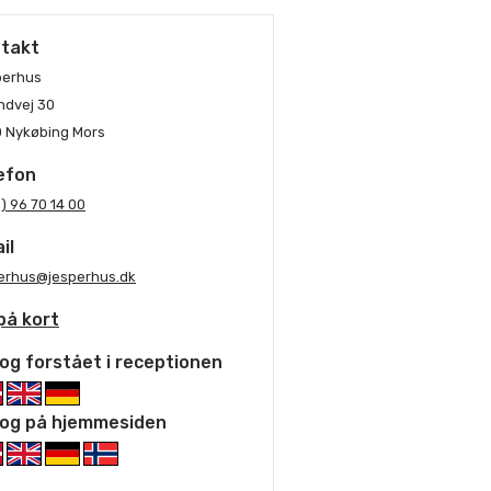
takt
perhus
ndvej 30
 Nykøbing Mors
efon
) 96 70 14 00
il
erhus@jesperhus.dk
på kort
og forstået i receptionen
og på hjemmesiden