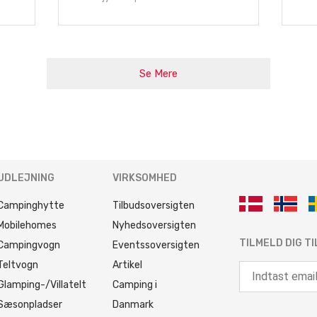
Se Mere
UDLEJNING
VIRKSOMHED
Campinghytte
Tilbudsoversigten
Mobilehomes
Nyhedsoversigten
TILMELD DIG T
Campingvogn
Eventssoversigten
Teltvogn
Artikel
Glamping-/Villatelt
Camping i
Sæsonpladser
Danmark