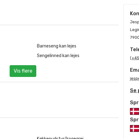
Kon
Jes
Legi
7900
Barneseng kan lejes
Tel
Sengelinned kan lejes
(+45
Ema
Vis flere
jesp
Se 
Spr
Spr
Køkkenudstyr/kogegrej