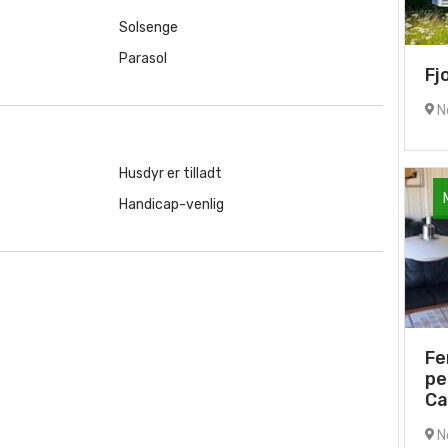
Solsenge
Parasol
Fj
No
Husdyr er tilladt
Handicap-venlig
Fe
pe
Ca
No