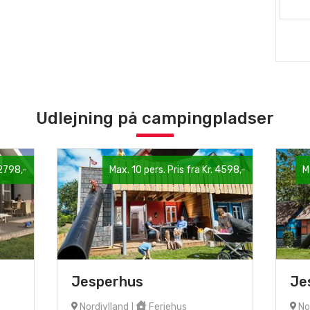
Udlejning på campingpladser
 2798,-
Max. 10 pers. Pris fra Kr. 4598,-
M
Jesperhus
Je
Nordjylland
Feriehus
Nor
|