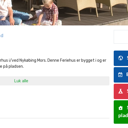
nd
hus i/ved Nykøbing Mors. Denne Feriehus er bygget i og er
e på pladsen.
B
Luk alle
pla