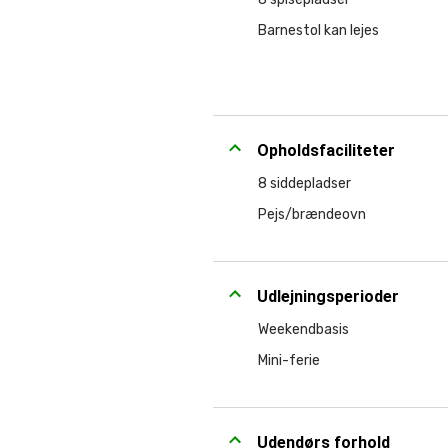
Barnestol kan lejes
Opholdsfaciliteter
8 siddepladser
Pejs/brændeovn
Udlejningsperioder
Weekendbasis
Mini-ferie
Udendørs forhold