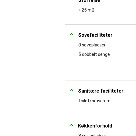
Størrelse
> 25 m2
Sovefaciliteter
8 sovepladser
3 dobbelt senge
Sanitære faciliteter
Toilet/bruserum
Køkkenforhold
8 spisepladser