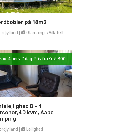
ordbobler på 18m2
rdjylland
Glamping-/Villatelt
|
Max. 4 pers. 7 dag. Pris fra Kr. 5.300 ,-
rielejlighed B - 4
rsoner,40 kvm, Aabo
mping
rdjylland
Lejlighed
|