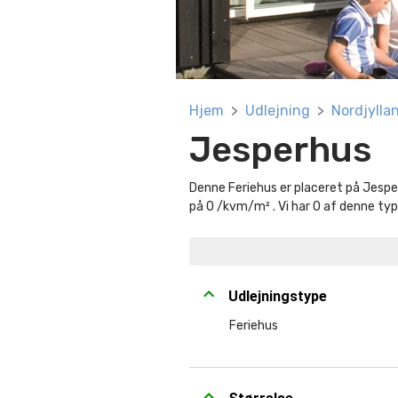
Hjem
Udlejning
Nordjylla
Jesperhus
Denne Feriehus er placeret på Jesper
på 0 /kvm/m² . Vi har 0 af denne typ
Udlejningstype
Feriehus