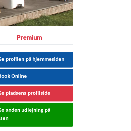
Premium
Se profilen på hjemmesiden
ook Online
Se pladsens profilside
Se anden udlejning på
dsen