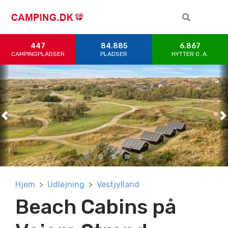
447
84.885
6.867
CAMPINGPLADSER
PLADSER
HYTTER 0. A.
Previous
Previous
Previous
Previous
Previous
N
N
N
N
N
Hjem
Udlejning
Vestjylland
Beach Cabins på