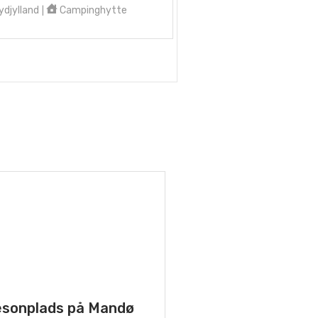
djylland
Campinghytte
|
sonplads på Mandø