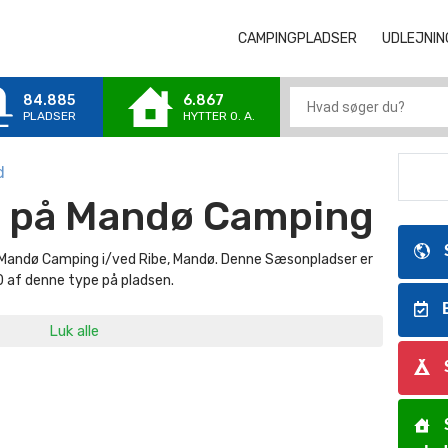
CAMPINGPLADSER
CAMPINGPLA
UDLEJNIN
84.885
6.867
PLADSER
HYTTER 0. A.
d
 på Mandø Camping
Mandø Camping i/ved Ribe, Mandø. Denne Sæsonpladser er
 0 af denne type på pladsen.
B
Luk alle