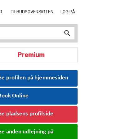
DSER
G
UDLEJNING
TILBUDSOVERSIGTEN
TILBUDSOVERSIGTEN
LOG PÅ
LOGIN
search
Premium
Se profilen på hjemmesiden
ook Online
Se pladsens profilside
Se anden udlejning på