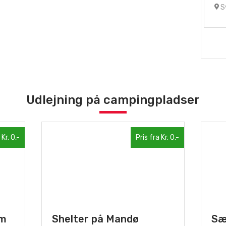
Sy
Udlejning på campingpladser
 Kr. 0,-
Pris fra Kr. 0,-
vm
Shelter på Mandø
Sæ