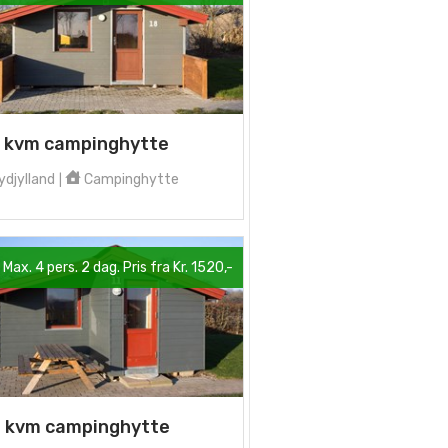
 kvm campinghytte
djylland
Campinghytte
|
Max. 4 pers. 2 dag. Pris fra Kr. 1520,-
 kvm campinghytte