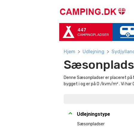
447
CAMPINGPLADSER
Hjem
Udlejning
Sydjyllan
Sæsonplads
Denne Sæsonpladser er placeret på 
bygget i og er på 0 /kvm/m² . Vi har
Udlejningstype
Sæsonpladser