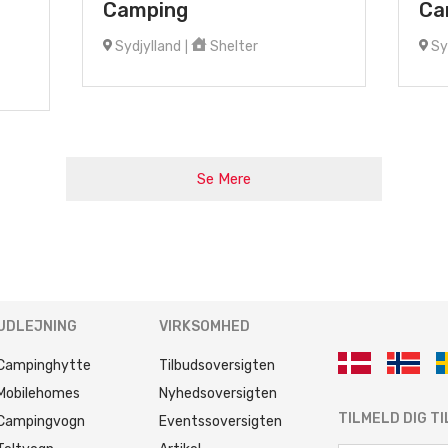
Camping
Ca
Sydjylland
Shelter
Sy
|
Se Mere
UDLEJNING
VIRKSOMHED
Campinghytte
Tilbudsoversigten
Mobilehomes
Nyhedsoversigten
TILMELD DIG T
Campingvogn
Eventssoversigten