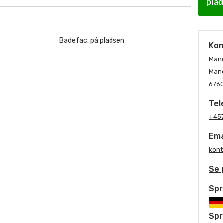
pla
Badefac. på pladsen
Kon
Man
Mand
6760
Tel
+45
Ema
kon
Se 
Spr
Spr