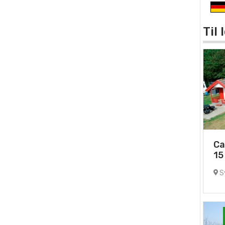
Til
Ca
15
Sy