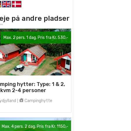
 leje på andre pladser
Max. 2 pers. 1 dag. Pris fra Kr. 530,-
mping hytter: Type: 1 & 2,
 kvm 2-4 personer
djylland
Campinghytte
|
Max. 4 pers. 2 dag. Pris fra Kr. 1150,-