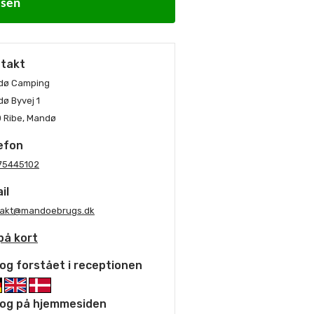
dsen
takt
dø Camping
ø Byvej 1
 Ribe, Mandø
efon
75445102
il
takt@mandoebrugs.dk
på kort
og forstået i receptionen
og på hjemmesiden