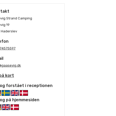
takt
vig Strand Camping
vig 19
 Haderslev
efon
 74575597
il
@gaasevig.dk
på kort
og forstået i receptionen
og på hjemmesiden