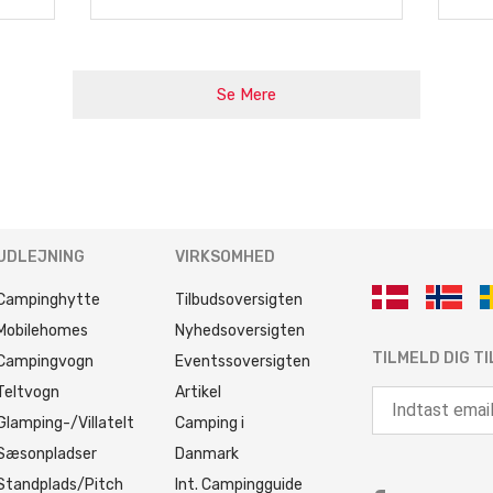
Se Mere
UDLEJNING
VIRKSOMHED
Campinghytte
Tilbudsoversigten
Mobilehomes
Nyhedsoversigten
TILMELD DIG T
Campingvogn
Eventssoversigten
Teltvogn
Artikel
Glamping-/Villatelt
Camping i
Sæsonpladser
Danmark
Standplads/Pitch
Int. Campingguide