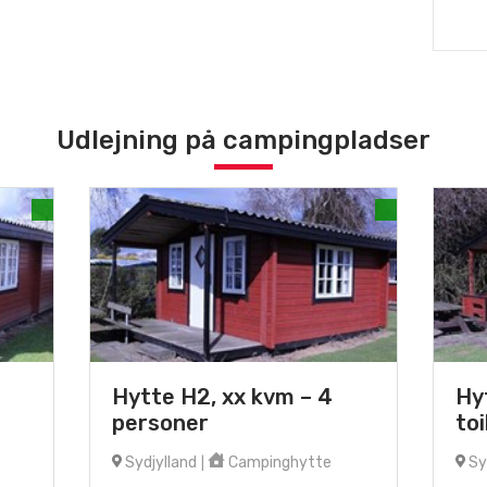
Udlejning på campingpladser
Hytte H2, xx kvm – 4
Hy
personer
toi
Sydjylland
Campinghytte
Sy
|