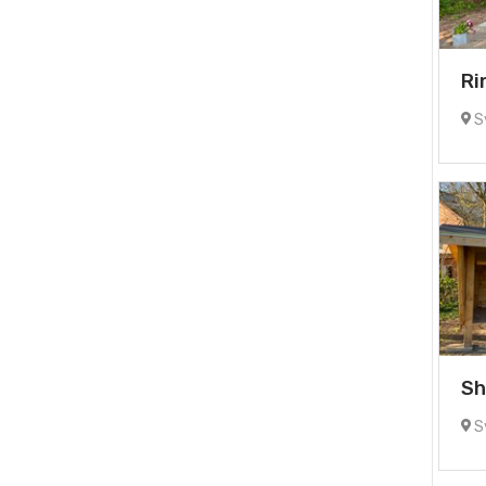
Ri
Sy
Sh
Sy