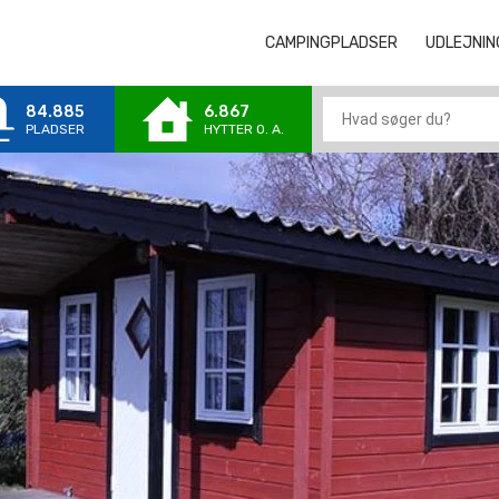
CAMPINGPLADSER
CAMPINGPLA
UDLEJNIN
84.885
6.867
PLADSER
HYTTER 0. A.