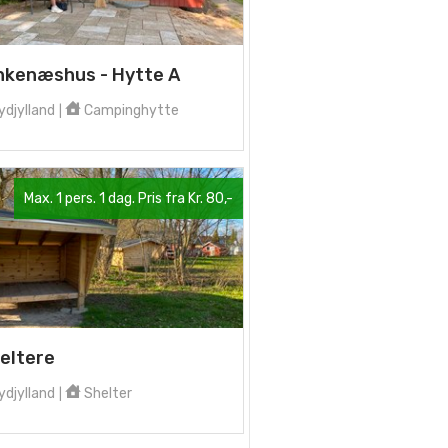
nkenæshus - Hytte A
djylland
Campinghytte
|
Max. 1 pers. 1 dag. Pris fra Kr. 80,-
eltere
djylland
Shelter
|