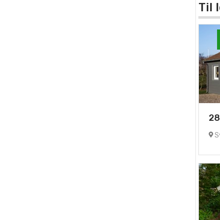
Til
28
Sy