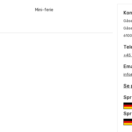
Mini-ferie
Kon
Gåse
Gåse
6100
Tel
+45
Ema
info
Se 
Spr
Spr