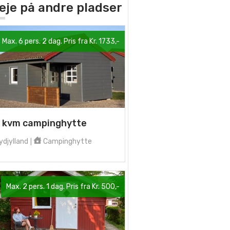
 leje på andre pladser
Max. 6 pers. 2 dag. Pris fra Kr. 1733,-
 kvm campinghytte
djylland
Campinghytte
|
Max. 2 pers. 1 dag. Pris fra Kr. 500,-