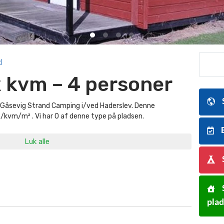
d
x kvm – 4 personer
Gåsevig Strand Camping i/ved Haderslev. Denne
 /kvm/m² . Vi har 0 af denne type på pladsen.
B
Luk alle
pla