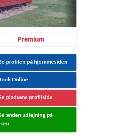
Premium
Se profilen på hjemmesiden
ook Online
Se pladsens profilside
Se anden udlejning på
dsen