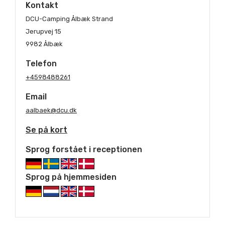
Kontakt
DCU-Camping Ålbæk Strand
Jerupvej 15
9982 Ålbæk
Telefon
+4598488261
Email
aalbaek@dcu.dk
Se på kort
Sprog forstået i receptionen
Sprog på hjemmesiden