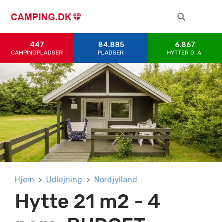
447
84.885
6.867
CAMPINGPLADSER
PLADSER
HYTTER 0. A.
Hjem
Udlejning
Nordjylland
Hytte 21 m2 - 4