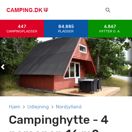
447
84.885
6.867
CAMPINGPLADSER
PLADSER
HYTTER 0. A.
Previous
Previous
Previous
Previous
N
N
N
N
Hjem
Udlejning
Nordjylland
Campinghytte - 4