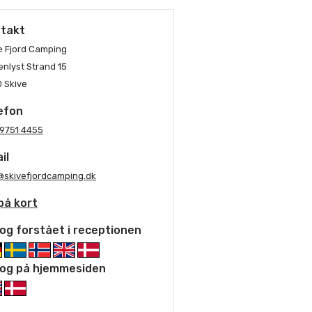
takt
e Fjord Camping
enlyst Strand 15
 Skive
efon
9751 4455
il
@skivefjordcamping.dk
på kort
og forstået i receptionen
og på hjemmesiden