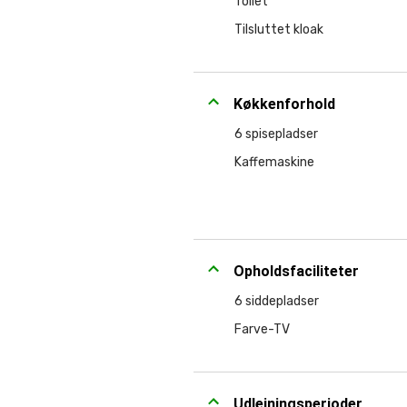
Toilet
Tilsluttet kloak
Køkkenforhold
6 spisepladser
Kaffemaskine
Opholdsfaciliteter
6 siddepladser
Farve-TV
Udlejningsperioder