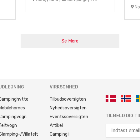
Nor
Se Mere
UDLEJNING
VIRKSOMHED
Campinghytte
Tilbudsoversigten
Mobilehomes
Nyhedsoversigten
TILMELD DIG T
Campingvogn
Eventssoversigten
Teltvogn
Artikel
Glamping-/Villatelt
Camping i