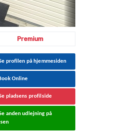
Premium
Se profilen på hjemmesiden
ook Online
Se pladsens profilside
Se anden udlejning på
dsen