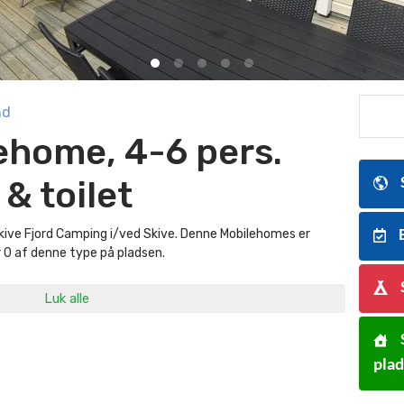
nd
ehome, 4-6 pers.
& toilet
kive Fjord Camping i/ved Skive. Denne Mobilehomes er
B
r 0 af denne type på pladsen.
Luk alle
pla