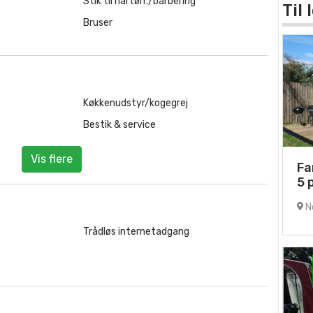
Stik til hårtørr./barbering
Til
Bruser
Køkkenudstyr/kogegrej
Bestik & service
Vis flere
Fa
5 
No
Trådløs internetadgang