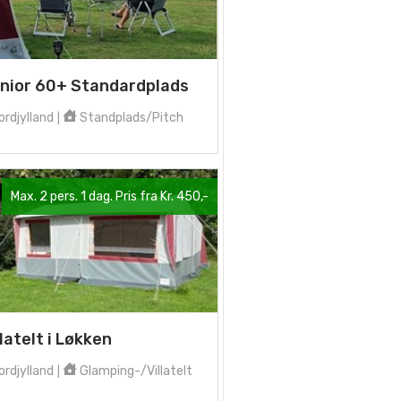
nior 60+ Standardplads
rdjylland
Standplads/Pitch
|
Max. 2 pers. 1 dag. Pris fra Kr. 450,-
llatelt i Løkken
rdjylland
Glamping-/Villatelt
|