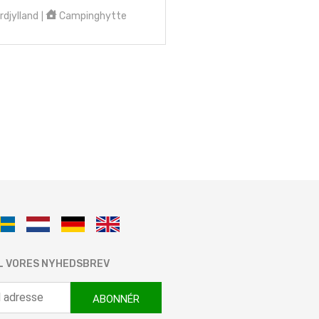
djylland
Campinghytte
|
IL VORES NYHEDSBREV
ABONNÉR