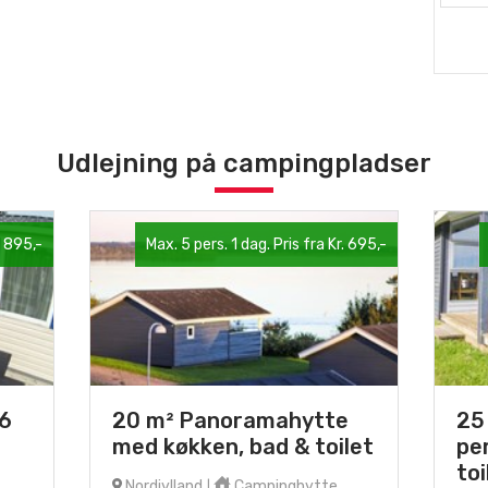
Udlejning på campingpladser
. 895,-
Max. 5 pers. 1 dag. Pris fra Kr. 695,-
6
20 m² Panoramahytte
25
med køkken, bad & toilet
pe
toi
Nordjylland
Campinghytte
|