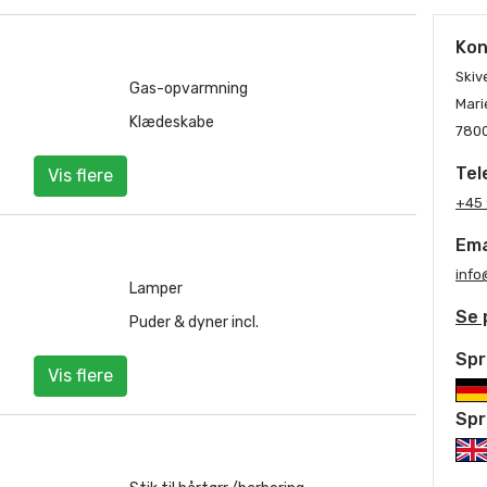
Kon
Skiv
Gas-opvarmning
Mari
Klædeskabe
7800
Tel
Vis flere
+45 
Ema
info
Lamper
Se 
Puder & dyner incl.
Spr
Vis flere
Spr