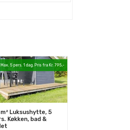
Max. 5 pers. 1 dag. Pris fra Kr. 795,-
 m² Luksushytte, 5
rs. Køkken, bad &
let