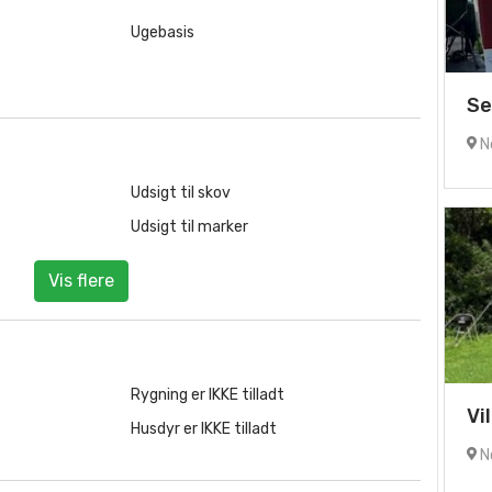
Ugebasis
Se
No
Udsigt til skov
Udsigt til marker
Vis flere
Rygning er IKKE tilladt
Vi
Husdyr er IKKE tilladt
No