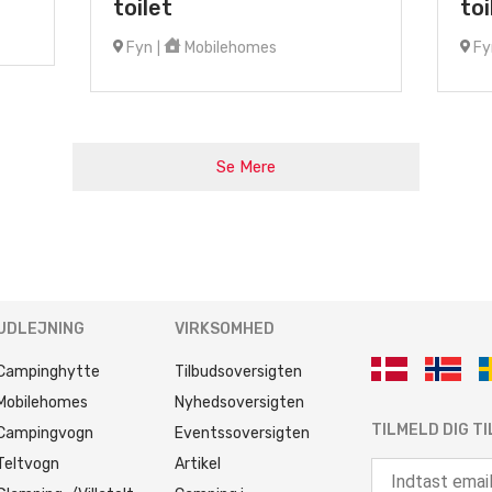
toilet
toi
Fyn
Mobilehomes
Fy
|
Se Mere
UDLEJNING
VIRKSOMHED
Campinghytte
Tilbudsoversigten
Mobilehomes
Nyhedsoversigten
TILMELD DIG T
Campingvogn
Eventssoversigten
Teltvogn
Artikel