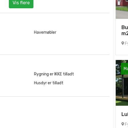
Vis flere
Bu
Havemøbler
m
F
Ma
Rygning er IKKE tilladt
Husdyr er tilladt
Lu
F