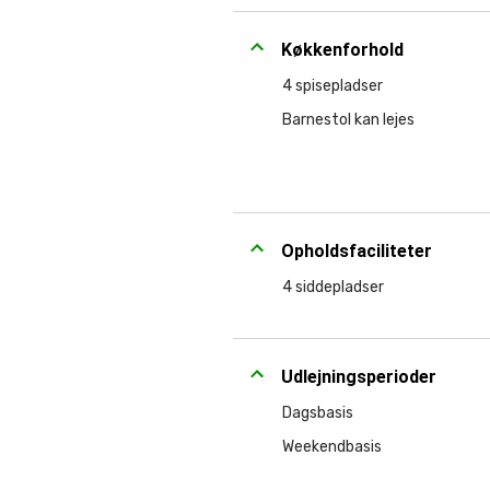
Køkkenforhold
4 spisepladser
Barnestol kan lejes
Opholdsfaciliteter
4 siddepladser
Udlejningsperioder
Dagsbasis
Weekendbasis