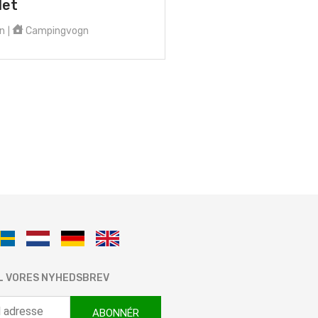
let
n
Campingvogn
|
IL VORES NYHEDSBREV
ABONNÉR