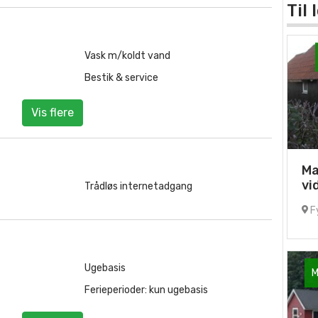
Til
Vask m/koldt vand
Bestik & service
Vis flere
Ma
vi
Trådløs internetadgang
F
Ugebasis
M
Ferieperioder: kun ugebasis