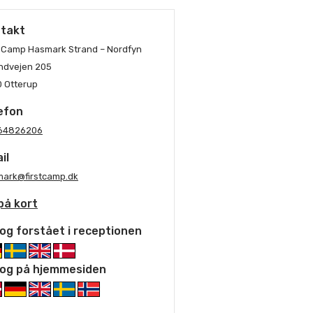
takt
t Camp Hasmark Strand – Nordfyn
ndvejen 205
 Otterup
efon
64826206
il
ark@firstcamp.dk
på kort
og forstået i receptionen
og på hjemmesiden