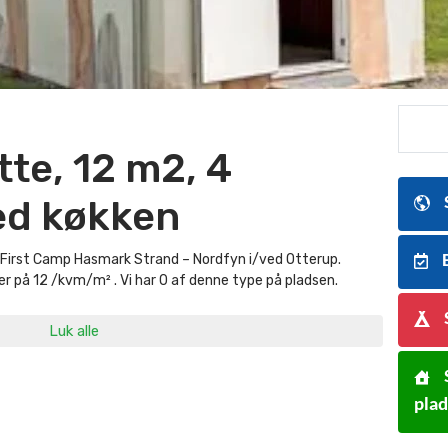
te, 12 m2, 4
ed køkken
First Camp Hasmark Strand – Nordfyn i/ved Otterup.
B
r på 12 /kvm/m² . Vi har 0 af denne type på pladsen.
Luk alle
pla