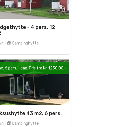
dgethytte - 4 pers. 12
2
yn
Campinghytte
|
x. 6 pers. 1 dag. Pris fra Kr. 1230,00,-
ksushytte 43 m2, 6 pers.
yn
Campinghytte
|