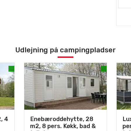
Udlejning på campingpladser
, 4
Enebæroddehytte, 28
Lu
m2, 8 pers. Køkk, bad &
pe