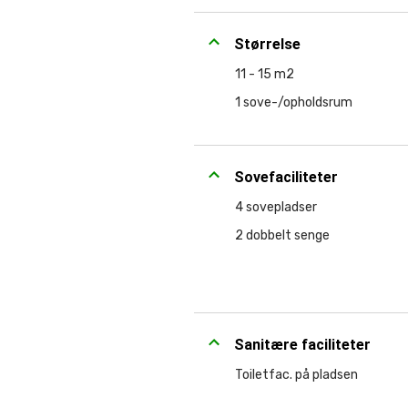
Størrelse
11 - 15 m2
1 sove-/opholdsrum
Sovefaciliteter
4 sovepladser
2 dobbelt senge
Sanitære faciliteter
Toiletfac. på pladsen