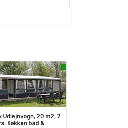
x Udlejnvogn, 20 m2, 7
rs. Køkken bad &