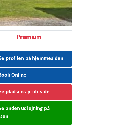
Premium
Se profilen på hjemmesiden
ook Online
Se pladsens profilside
Se anden udlejning på
dsen