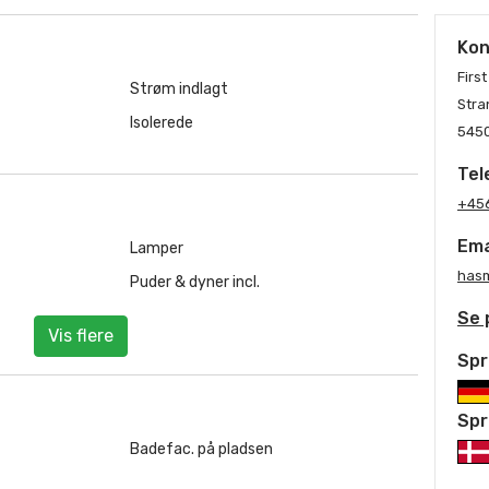
Kon
Firs
Strøm indlagt
Stra
Isolerede
5450
Tel
+45
Ema
Lamper
hasm
Puder & dyner incl.
Se 
Vis flere
Spr
Spr
Badefac. på pladsen