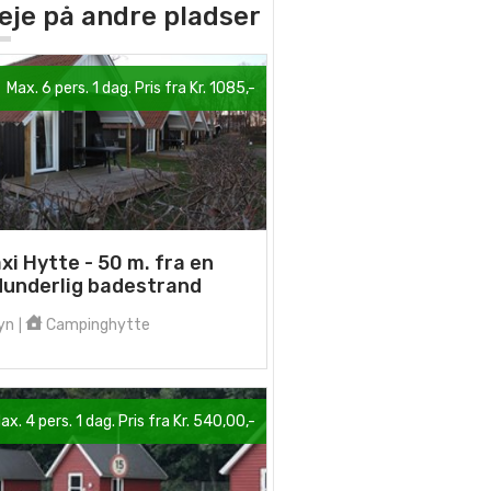
 leje på andre pladser
Max. 6 pers. 1 dag. Pris fra Kr. 1085,-
xi Hytte - 50 m. fra en
dunderlig badestrand
yn
Campinghytte
|
ax. 4 pers. 1 dag. Pris fra Kr. 540,00,-