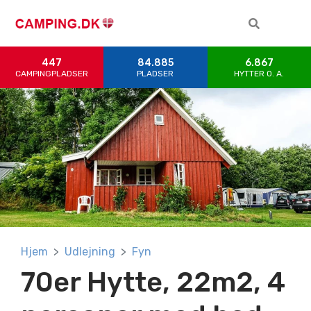
447
84.885
6.867
CAMPINGPLADSER
PLADSER
HYTTER 0. A.
Hjem
Udlejning
Fyn
70er Hytte, 22m2, 4