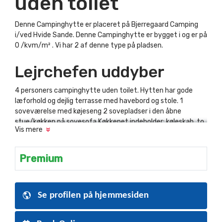
uden toilet
Denne Campinghytte er placeret på Bjerregaard Camping
i/ved Hvide Sande. Denne Campinghytte er bygget i og er på
0 /kvm/m² . Vi har 2 af denne type på pladsen.
Lejrchefen uddyber
4 personers campinghytte uden toilet. Hytten har gode
læforhold og dejlig terrasse med havebord og stole. 1
soveværelse med køjeseng 2 sovepladser i den åbne
stue/køkken på sovesofa Køkkenet indeholder: køleskab, to
Vis mere
kogeplader, elkedel, kaffemaskine og service til 4 personer
Premium
Se profilen på hjemmesiden