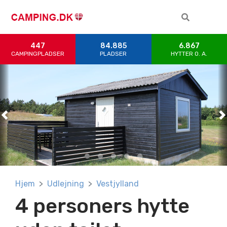
447
84.885
6.867
CAMPINGPLADSER
PLADSER
HYTTER 0. A.
Previous
Previous
Previous
Previous
Previous
N
N
N
N
N
Hjem
Udlejning
Vestjylland
4 personers hytte