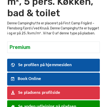
m², 5 pers. Køkken,
bad & toilet
Denne Campinghytte er placeret på First Camp Frigård –
Flensborg Fjord i/ved Kruså. Denne Campinghytte er bygget
i og er på 25 /kvm/m² . Vi har 0 af denne type på pladsen.
Premium
Se profilen på hjemmesiden
Book Online
Se pladsens profilside
Se anden udlejning på pladsen