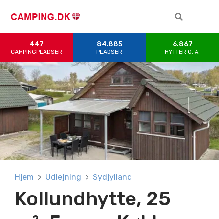
447
84.885
6.867
CAMPINGPLADSER
PLADSER
HYTTER 0. A.
Hjem
Udlejning
Sydjylland
Kollundhytte, 25