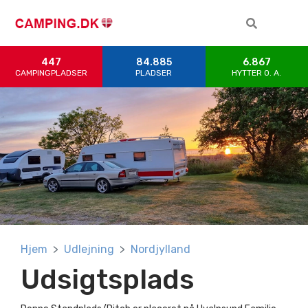
447
84.885
6.867
CAMPINGPLADSER
PLADSER
HYTTER 0. A.
Hjem
Udlejning
Nordjylland
Udsigtsplads