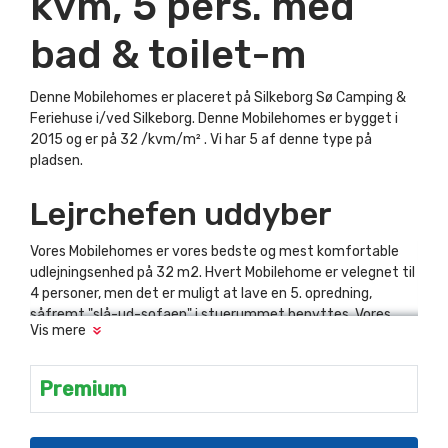
kvm, 5 pers. med
bad & toilet-m
Denne Mobilehomes er placeret på Silkeborg Sø Camping &
Feriehuse i/ved Silkeborg. Denne Mobilehomes er bygget i
2015 og er på 32 /kvm/m² . Vi har 5 af denne type på
pladsen.
Lejrchefen uddyber
Vores Mobilehomes er vores bedste og mest komfortable
udlejningsenhed på 32 m2. Hvert Mobilehome er velegnet til
4 personer, men det er muligt at lave en 5. opredning,
såfremt "slå-ud-sofaen" i stuerummet benyttes. Vores
Vis mere
mobile homes er placeret tættest muligt på Silkeborg
Langsø (afstand ca. 75m). De er alle udstyret med køkken,
varmt vand, bad og toilet. Toilet og bad er opdelt i 2
Premium
forskellige rum, hvilket giver større fleksibilitet. Alle vores
Mobilhomes er fuldt udstyret, men I bedes dog selv
medbringe viskestykke, håndklæde og sengelinned, et