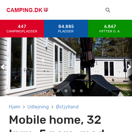
447
84.885
6.867
CAMPINGPLADSER
PLADSER
HYTTER 0. A.
Previous
Previous
Previous
Previous
Previous
N
N
N
N
N
Hjem
Udlejning
Østjylland
Mobile home, 32