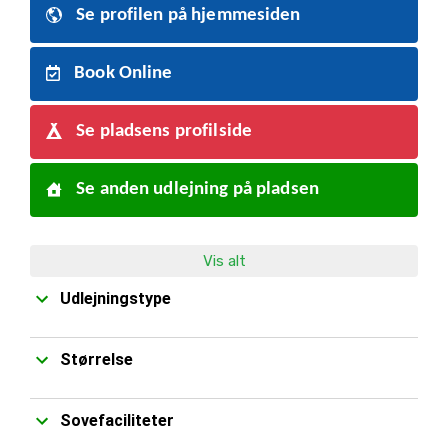
varmt tæppe i kolde perioder samt øvrige personlige
Se profilen på hjemmesiden
ejendele. Sengelinned inkl. håndklæde kan lejes. Vi gør
venligst opmærksom på, at der ikke må medbringes kæledyr
Book Online
i vores mobile homes.
Se pladsens profilside
Se anden udlejning på pladsen
Vis alt
Udlejningstype
Størrelse
Sovefaciliteter