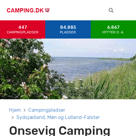
447
84.885
6.867
CAMPINGPLADSER
PLADSER
HYTTER 0. A.
Hjem
Campingpladser
Sydsjælland, Møn og Lolland-Falster
Onsevig Camping