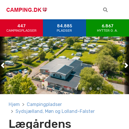
447
84.885
6.867
CAMPINGPLADSER
PLADSER
HYTTER 0. A.
Previous
Previous
Previous
Previous
Previous
Previous
Previous
Previous
Previous
Previous
N
N
N
N
N
N
N
N
N
N
Hjem
Campingpladser
Sydsjælland, Møn og Lolland-Falster
Lægårdens