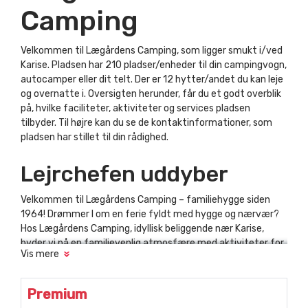
Camping
Velkommen til Lægårdens Camping, som ligger smukt i/ved
Karise. Pladsen har 210 pladser/enheder til din campingvogn,
autocamper eller dit telt. Der er 12 hytter/andet du kan leje
og overnatte i. Oversigten herunder, får du et godt overblik
på, hvilke faciliteter, aktiviteter og services pladsen
tilbyder. Til højre kan du se de kontaktinformationer, som
pladsen har stillet til din rådighed.
Lejrchefen uddyber
Velkommen til Lægårdens Camping – familiehygge siden
1964! Drømmer I om en ferie fyldt med hygge og nærvær?
Hos Lægårdens Camping, idyllisk beliggende nær Karise,
byder vi på en familievenlig atmosfære med aktiviteter for
Vis mere
alle aldre. Børnene kan boltre sig på legepladsen,
hoppepuderne eller svævebanen, mens de firbenede kan
nyde vores hundefold med agilitymuligheder og luftningssti.
Premium
Vores placering gør det let at udforske Sydsjællands perler.