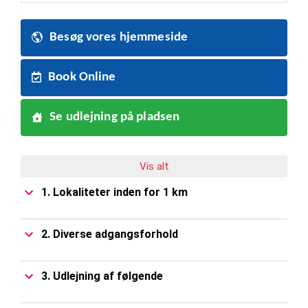
Besøg Næstveds shoppingmuligheder, Køges charmerende
historiske bydel eller oplev naturens skønhed ved Stevns,
Møn og Faxe. Her hos os kan I slappe af, nyde solen og skabe
Besøg vores hjemmeside
minder i trygge, naturskønne omgivelser. Kontakt os på 56
71 00 67 eller info@laegaardenscamping.dk og book jeres
Book Online
næste ferie. Vi glæder os til at byde jer velkommen!
Se udlejning på pladsen
Vis alt
1. Lokaliteter inden for 1 km
2. Diverse adgangsforhold
3. Udlejning af følgende