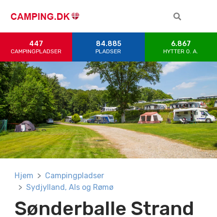
447
84.885
6.867
CAMPINGPLADSER
PLADSER
HYTTER 0. A.
Hjem
Campingpladser
Sydjylland, Als og Rømø
Sønderballe Strand