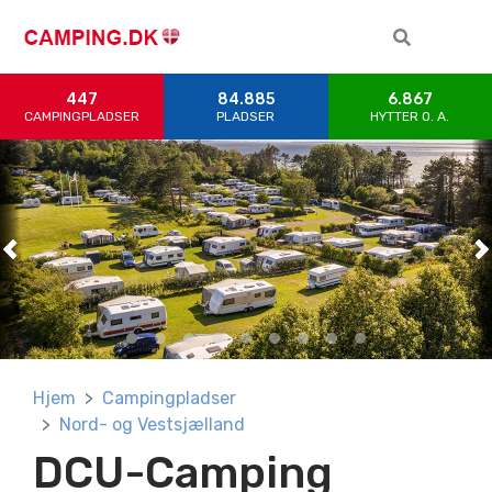
447
84.885
6.867
CAMPINGPLADSER
PLADSER
HYTTER 0. A.
Previous
Previous
Previous
Previous
Previous
Previous
Previous
Previous
Previous
N
N
N
N
N
N
N
N
N
Hjem
Campingpladser
Nord- og Vestsjælland
DCU-Camping