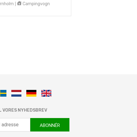
rnholm
Campingvogn
|
IL VORES NYHEDSBREV
ABONNÉR