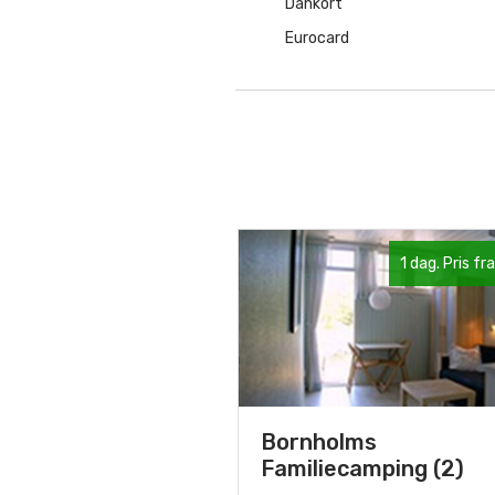
Dankort
Eurocard
1 dag. Pris fra
Bornholms
Familiecamping (2)