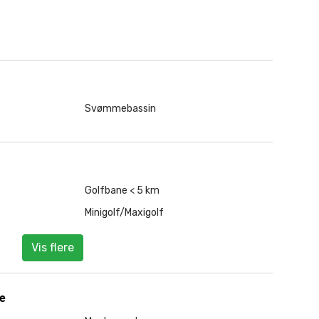
Svømmebassin
Golfbane < 5 km
Minigolf/Maxigolf
Vis flere
ge