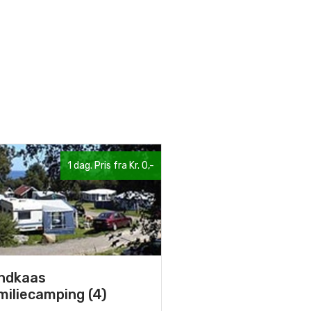
1 dag. Pris fra Kr. 0,-
ndkaas
miliecamping (4)