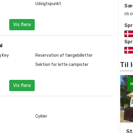
Udsigtspunkt
Sæ
05.0
Vis flere
Spr
Spr
ld
g Key
Reservation af færgebilletter
Til
Sektion for lette campister
M
Vis flere
Cykler
St