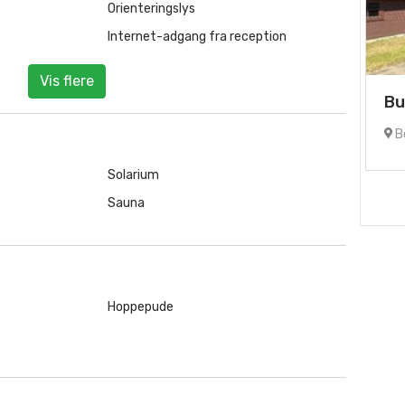
Orienteringslys
Internet-adgang fra reception
Vis flere
Bu
B
Solarium
Sauna
Hoppepude