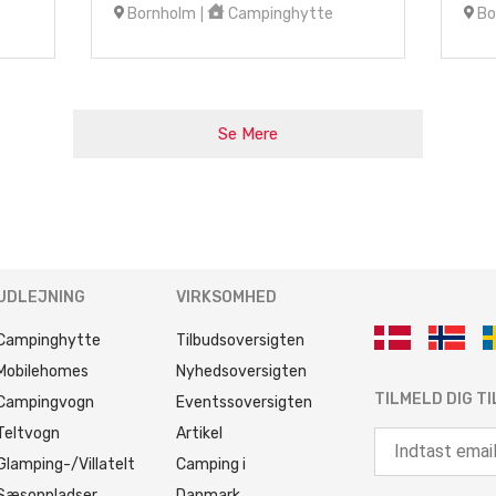
Bornholm
Campinghytte
Bo
|
Se Mere
UDLEJNING
VIRKSOMHED
Campinghytte
Tilbudsoversigten
Mobilehomes
Nyhedsoversigten
TILMELD DIG T
Campingvogn
Eventssoversigten
Teltvogn
Artikel
Glamping-/Villatelt
Camping i
Sæsonpladser
Danmark