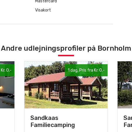
Mastercard
Visakort
Andre udlejningsprofiler på Bornholm
 Kr. 0,-
1 dag. Pris fra Kr. 0,-
Sandkaas
Sa
Familiecamping
Fa