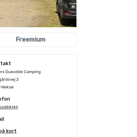
Freemium
takt
ers Dueodde Camping
årdsvej 2
0 Neksø
efon
56488149
il
på kort