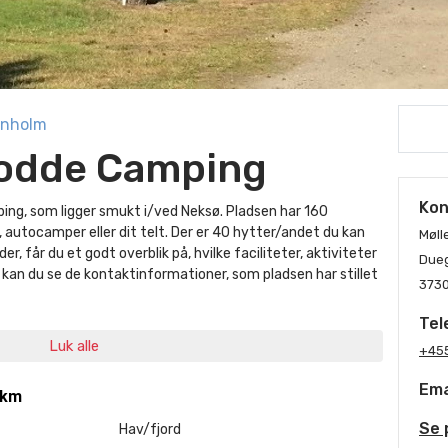
rnholm
eodde Camping
Kon
ng, som ligger smukt i/ved Neksø. Pladsen har 160
 autocamper eller dit telt. Der er 40 hytter/andet du kan
Møll
er, får du et godt overblik på, hvilke faciliteter, aktiviteter
Dueg
re kan du se de kontaktinformationer, som pladsen har stillet
373
Tel
Luk alle
+45
Ema
 km
Se 
Hav/fjord