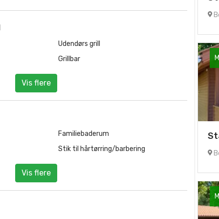
B
d
Udendørs grill
M
Grillbar
Vis flere
Familiebaderum
St
Stik til hårtørring/barbering
B
Vis flere
M