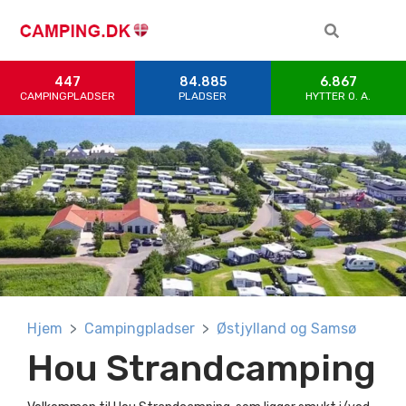
447
84.885
6.867
CAMPINGPLADSER
PLADSER
HYTTER 0. A.
Hjem
Campingpladser
Østjylland og Samsø
Hou Strandcamping