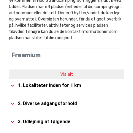
Velkommen til Hou Strandcamping, som ligger smukt i/ved
Odder. Pladsen har 64 pladser/enheder til din campingvogn,
autocamper eller dit telt. Der er 0 hytter/andet du kan leje
og overnatte i. Oversigten herunder, får du et godt overblik
på, hvilke faciliteter, aktiviteter og services pladsen
tilbyder. Til højre kan du se de kontaktinformationer, som
pladsen har stillet til din rådighed.
Freemium
Vis alt
1. Lokaliteter inden for 1 km
2. Diverse adgangsforhold
3. Udlejning af følgende