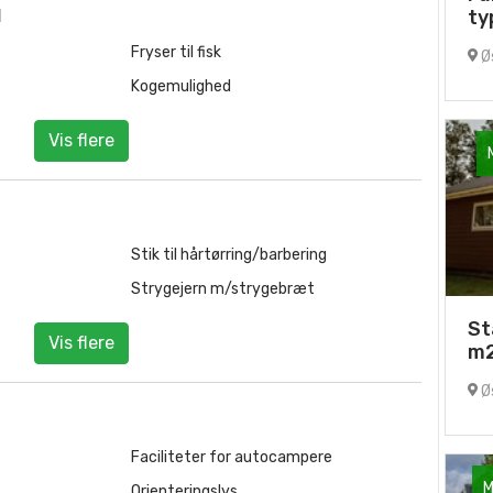
d
ty
Fryser til fisk
Øs
Kogemulighed
Vis flere
Stik til hårtørring/barbering
Strygejern m/strygebræt
St
Vis flere
m
Øs
Faciliteter for autocampere
M
Orienteringslys