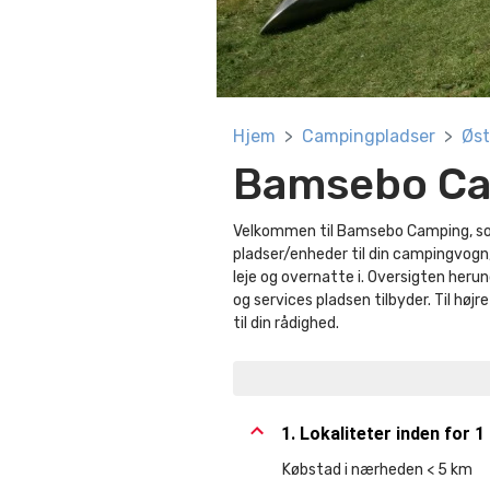
Hjem
Campingpladser
Øst
Bamsebo C
Velkommen til Bamsebo Camping, som
pladser/enheder til din campingvogn,
leje og overnatte i. Oversigten herund
og services pladsen tilbyder. Til høj
til din rådighed.
1. Lokaliteter inden for 1
Købstad i nærheden < 5 km