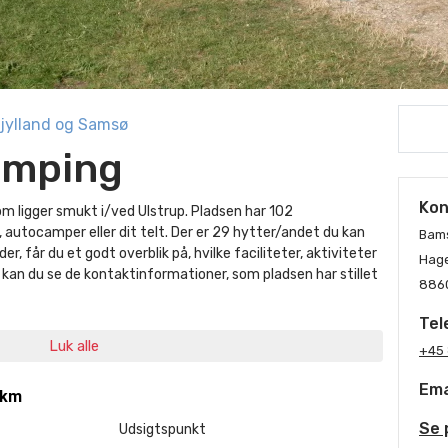
jylland og Samsø
amping
Kon
 ligger smukt i/ved Ulstrup. Pladsen har 102
 autocamper eller dit telt. Der er 29 hytter/andet du kan
Bam
er, får du et godt overblik på, hvilke faciliteter, aktiviteter
Hage
re kan du se de kontaktinformationer, som pladsen har stillet
8860
Tel
Luk alle
+45
Ema
 km
Se 
Udsigtspunkt