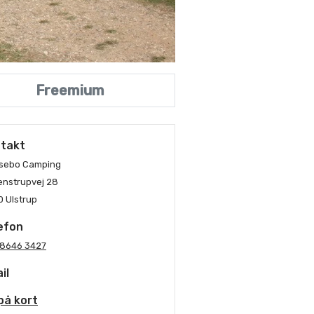
Freemium
takt
sebo Camping
nstrupvej 28
 Ulstrup
efon
 8646 3427
il
på kort