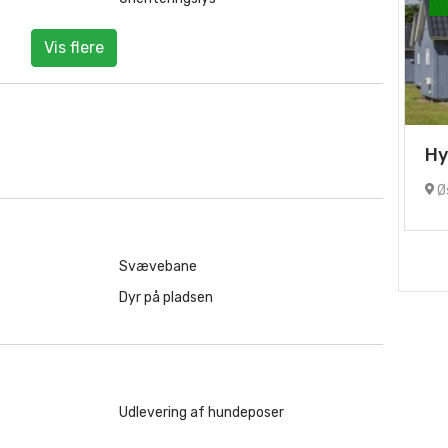
Vis flere
Hy
Øs
Svævebane
Dyr på pladsen
Udlevering af hundeposer