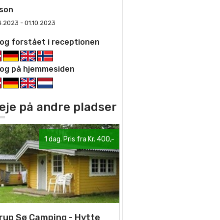
son
4.2023 - 01.10.2023
og forstået i receptionen
og på hjemmesiden
 leje på andre pladser
1 dag. Pris fra Kr. 400,-
rup Sø Camping - Hytte