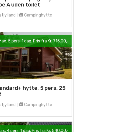
pe A uden toilet
tjylland
Campinghytte
|
Max. 5 pers. 1 dag. Pris fra Kr. 715,00,-
andard+ hytte, 5 pers. 25
2
tjylland
Campinghytte
|
ax. 4 pers. 1 dag. Pris fra Kr. 540,00,-