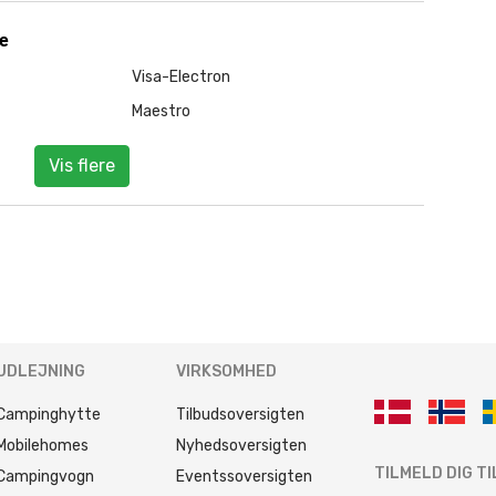
ge
Visa-Electron
Maestro
Vis flere
UDLEJNING
VIRKSOMHED
Campinghytte
Tilbudsoversigten
Mobilehomes
Nyhedsoversigten
TILMELD DIG T
Campingvogn
Eventssoversigten