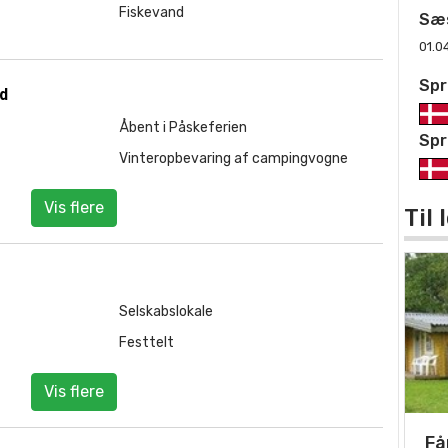
Fiskevand
Sæ
01.0
Spr
ld
Åbent i Påskeferien
Spr
Vinteropbevaring af campingvogne
Vis flere
Til
Selskabslokale
Festtelt
Vis flere
Få