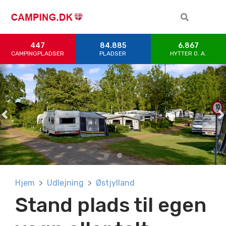
447
84.885
6.867
CAMPINGPLADSER
PLADSER
HYTTER 0. A.
Previous
Previous
N
N
Hjem
Udlejning
Østjylland
Stand plads til egen