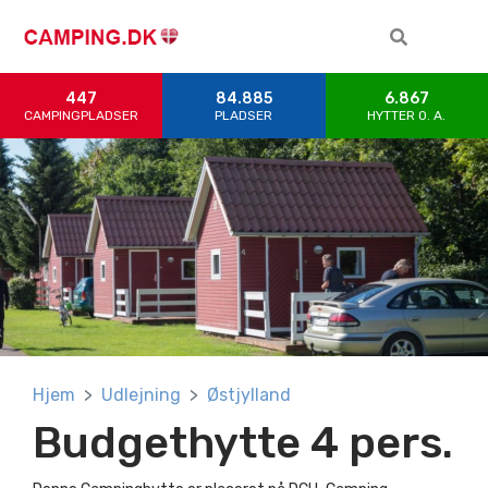
447
84.885
6.867
CAMPINGPLADSER
PLADSER
HYTTER 0. A.
Hjem
Udlejning
Østjylland
Budgethytte 4 pers.